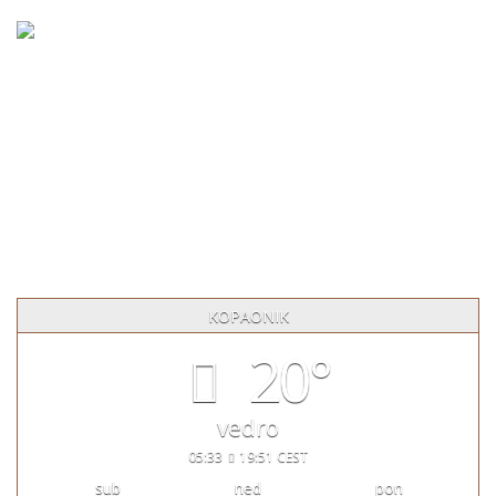
Ukoliko Vam je potrebna neka informacija ili imate neku
kritiku, sugestiju, pohvalu pišite nam slobodno. Za Vas smo
dostupni čitave godine.
Apart Hotel Vila Jezero Kopaonik, Srbija
+381 64 8277 502
vilajezero@gmail.com
KOPAONIK
20°
vedro
05:33
19:51 CEST
sub
ned
pon