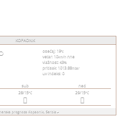
KOPAONIK
°
osećaj: 19
°c
vetar: 10
nne
km/h
vlažnost: 43
%
pritisak: 1013.88
mbar
uv indeks: 0
sub
ned
28/15
29/15
°C
°C
menska prognoza
Kopaonik, Serbia ▸
by
Next Vision