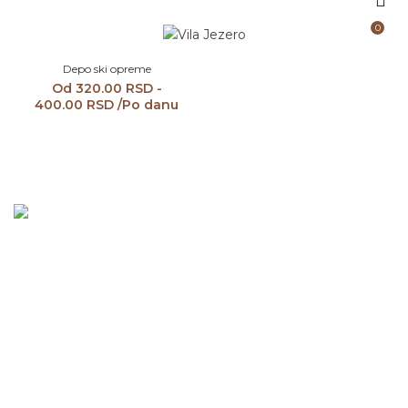
0
MENU
Depo ski opreme
Od
320.00
RSD
-
400.00
RSD
/Po danu
Ukoliko Vam je potrebna neka informacija ili imate neku
kritiku, sugestiju, pohvalu pišite nam slobodno. Za Vas smo
dostupni čitave godine.
Apart Hotel Vila Jezero Kopaonik, Srbija
+381 64 8277 502
vilajezero@gmail.com