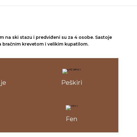
 na ski stazu i predviđeni su za 4 osobe. Sastoje
bračnim krevetom i velikim kupatilom.
je
Peškiri
Fen