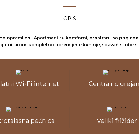
OPIS
no opremljeni. Apartmani su komforni, prostrani, sa pogledom
garniturom, kompletno opremljene kuhinje, spavaće sobe sa 
latni Wi-Fi internet
Centralno grejan
rotalasna pećnica
Veliki frižider