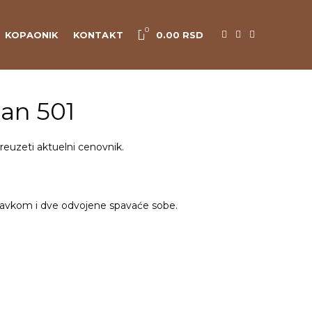
0
KOPAONIK
KONTAKT
0.00
RSD
an 501
reuzeti aktuelni cenovnik.
avkom i dve odvojene spavaće sobe.