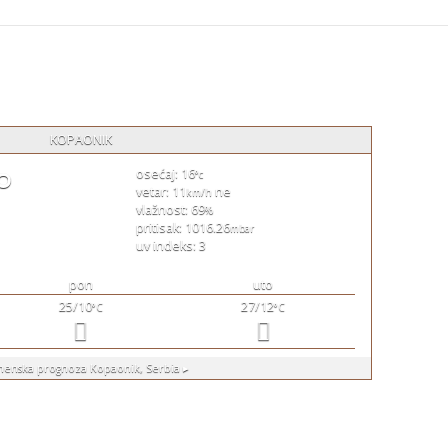
KOPAONIK
°
osećaj: 16
°c
vetar: 11
ne
km/h
vlažnost: 69
%
pritisak: 1016.26
mbar
uv indeks: 3
pon
uto
25/10
27/12
°C
°C
menska prognoza
Kopaonik, Serbia ▸