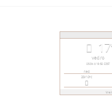
u kritiku, sugestiju, pohvalu
17
ine.
vedro
05:34
19:50 CEST
ned
23/10
°C
Vre