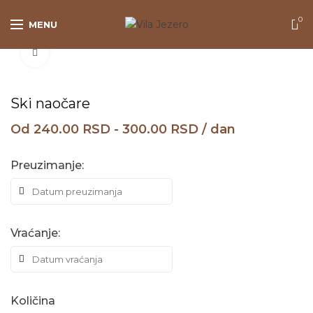
0
MENU
Click to enlarge
Ski naočare
Od
240.00
RSD
-
300.00
RSD
/ dan
Preuzimanje:
Vraćanje:
Količina