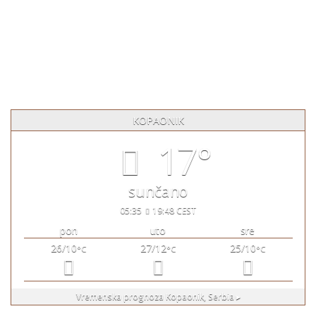
Apart Hotel Vila Jezero Kopaonik, Srbija
+381 64 8277 502
vilajezero@gmail.com
KOPAONIK
17°
sunčano
05:35
19:48 CEST
pon
uto
sre
26/10
27/12
25/10
°C
°C
°C
Vremenska prognoza
Kopaonik, Serbia ▸