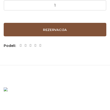
REZERVACIJA
Podeli
Ukoliko Vam je potrebna neka informacija ili imate neku
kritiku, sugestiju, pohvalu pišite nam slobodno. Za Vas smo
dostupni čitave godine.