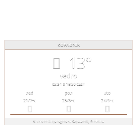
Apart Hotel Vila Jezero Kopaonik, Srbija
+381 64 8277 502
vilajezero@gmail.com
KOPAONIK
13°
vedro
05:34
19:50 CEST
ned
pon
uto
21/7
23/8
24/9
°C
°C
°C
Vremenska prognoza
Kopaonik, Serbia ▸