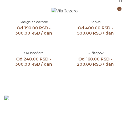
0
MENU
Kacige za odrasle
Sanke
Od
190.00
RSD
-
Od
400.00
RSD
-
300.00
RSD
/ dan
500.00
RSD
/ dan
Ski naočare
Ski štapovi
Od
240.00
RSD
-
Od
160.00
RSD
-
300.00
RSD
/ dan
200.00
RSD
/ dan
Ukoliko Vam je potrebna neka informacija ili imate neku
kritiku, sugestiju, pohvalu pišite nam slobodno. Za Vas smo
dostupni čitave godine.